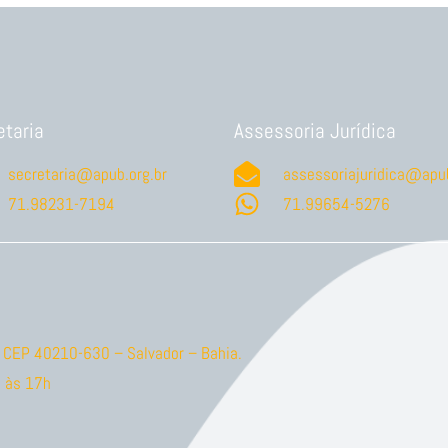
etaria
Assessoria Jurídica
secretaria@apub.org.br
assessoriajuridica@apub
71.98231-7194
71.99654-5276
ão CEP 40210-630 – Salvador – Bahia.
 às 17h