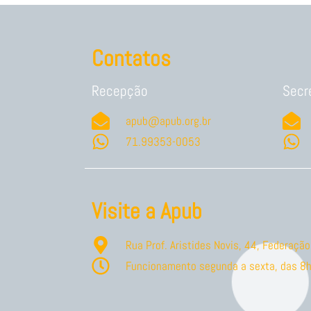
Contatos
Recepção
Secr
apub@apub.org.br
71.99353-0053
Visite a Apub
Rua Prof. Aristides Novis, 44, Federaç
Funcionamento segunda a sexta, das 8h