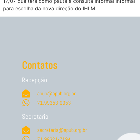
17/07 que terá como pauta a consulta informal informal
para escolha da nova direção do IHLM.
Contatos
Recepção
apub@apub.org.br
71.99353-0053
Secretaria
secretaria@apub.org.br
71.98231-7194