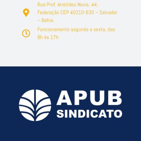
Rua Prof. Aristides Novis, 44,
Federação CEP 40210-630 – Salvador
– Bahia.
Funcionamento segunda a sexta, das
8h às 17h