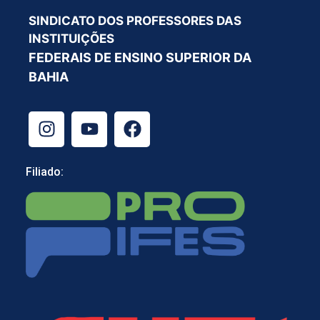
SINDICATO DOS PROFESSORES DAS
INSTITUIÇÕES
FEDERAIS DE ENSINO SUPERIOR DA
BAHIA
Filiado: