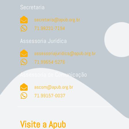
Secretaria
secretaria@apub.org.br
71.98231-7194
Assessoria Jurídica
assessoriajuridica@apub.org.br
71.99654-5276
Assessoria de Comunicação
ascom@apub.org.br
71.99157-0037
Visite a Apub