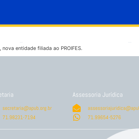
 nova entidade filiada ao PROIFES.
etaria
Assessoria Jurídica
secretaria@apub.org.br
assessoriajuridica@apub
71.98231-7194
71.99654-5276