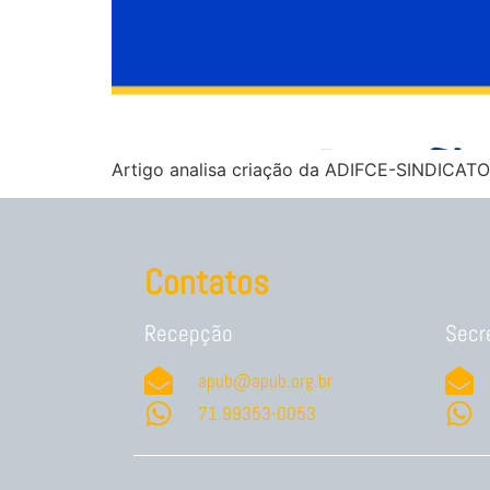
Artigo analisa criação da ADIFCE-SINDICATO,
Contatos
Recepção
Secr
apub@apub.org.br
71.99353-0053