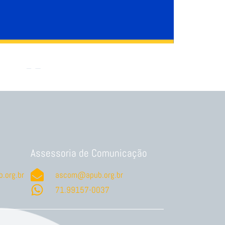
Assessoria de Comunicação
.org.br
ascom@apub.org.br
71.99157-0037