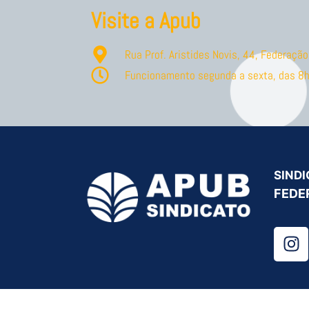
Visite a Apub
Rua Prof. Aristides Novis, 44, Federaç
Funcionamento segunda a sexta, das 8h
SINDI
FEDE