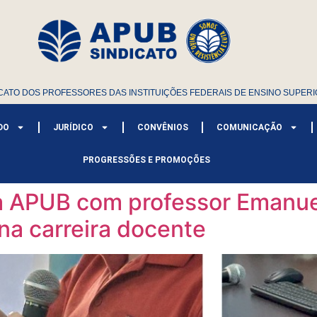
CATO DOS PROFESSORES DAS INSTITUIÇÕES FEDERAIS DE ENSINO SUPERI
DO
JURÍDICO
CONVÊNIOS
COMUNICAÇÃO
PROGRESSÕES E PROMOÇÕES
 APUB com professor Emanuel
na carreira docente