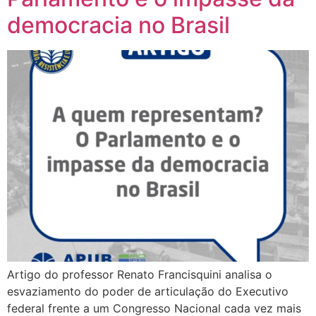
democracia no Brasil
Artigo do professor Renato Francisquini analisa o
esvaziamento do poder de articulação do Executivo
federal frente a um Congresso Nacional cada vez mais