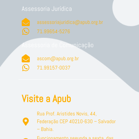
Assessoria Jurídica
assessoriajuridica@apub.org.br
71.99654-5276
Assessoria de Comunicação
ascom@apub.org.br
71.99157-0037
Visite a Apub
Rua Prof. Aristides Novis, 44,
Federação CEP 40210-630 – Salvador
– Bahia.
Funcionamento segunda a sexta, das