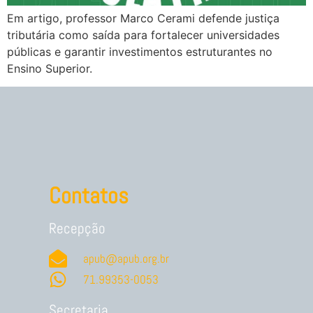
Em artigo, professor Marco Cerami defende justiça
tributária como saída para fortalecer universidades
públicas e garantir investimentos estruturantes no
Ensino Superior.
Contatos
Recepção
apub@apub.org.br
71.99353-0053
Secretaria