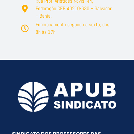
Rua Prof. Aristides Novis, 44,
Federação CEP 40210-630 – Salvador
– Bahia.
Funcionamento segunda a sexta, das
8h às 17h