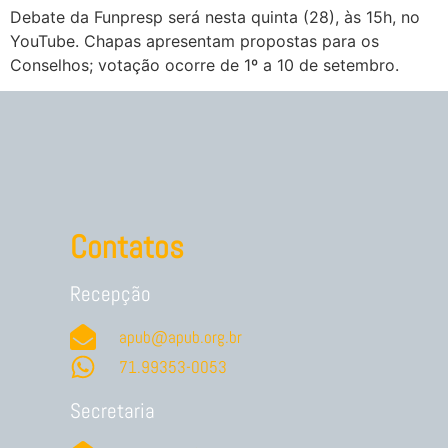
Debate da Funpresp será nesta quinta (28), às 15h, no
YouTube. Chapas apresentam propostas para os
Conselhos; votação ocorre de 1º a 10 de setembro.
Contatos
Recepção
apub@apub.org.br
71.99353-0053
Secretaria