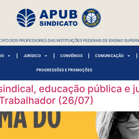
CATO DOS PROFESSORES DAS INSTITUIÇÕES FEDERAIS DE ENSINO SUPERI
DO
JURÍDICO
CONVÊNIOS
COMUNICAÇÃO
PROGRESSÕES E PROMOÇÕES
sindical, educação pública e j
Trabalhador (26/07)