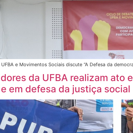
 UFBA e Movimentos Sociais discute “A Defesa da democrac
idores da UFBA realizam ato e
 e em defesa da justiça social