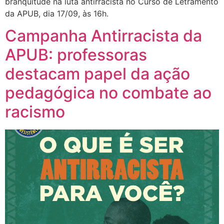
branquitude na luta antirracista no Curso de Letramento
da APUB, dia 17/09, às 16h.
Campanha Antirracista da
APUB: professoras
destacam papel da ação
pedagógica no combate ao
racismo