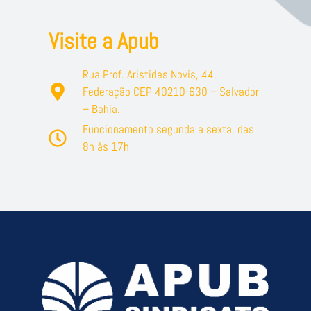
Visite a Apub
Rua Prof. Aristides Novis, 44,
Federação CEP 40210-630 – Salvador
– Bahia.
Funcionamento segunda a sexta, das
8h às 17h