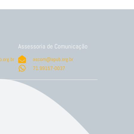
Assessoria de Comunicação
.org.br
ascom@apub.org.br
71.99157-0037