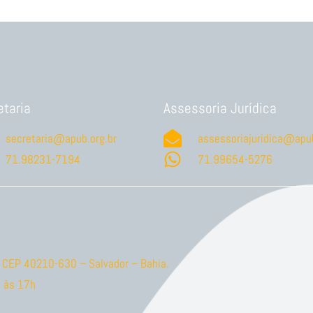
etaria
Assessoria Jurídica
secretaria@apub.org.br
assessoriajuridica@apub
71.98231-7194
71.99654-5276
ão CEP 40210-630 – Salvador – Bahia.
 às 17h