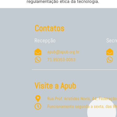
regulamentação ética da tecnologia.
Contatos
Recepção
Secr
apub@apub.org.br
71.99353-0053
Visite a Apub
Rua Prof. Aristides Novis, 44, Federaç
Funcionamento segunda a sexta, das 8h