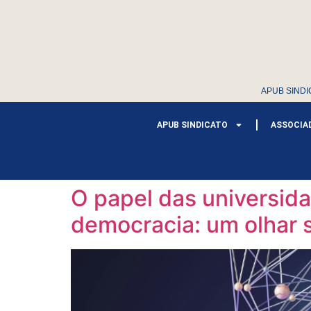
APUB SINDI
APUB SINDICATO
ASSOCIA
O papel das universidad
democracia: um olhar s