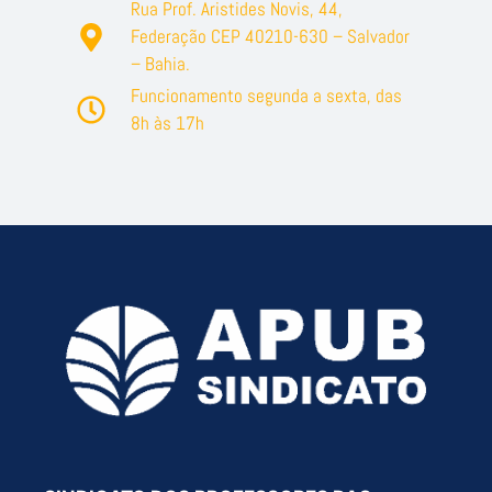
Rua Prof. Aristides Novis, 44,
Federação CEP 40210-630 – Salvador
– Bahia.
Funcionamento segunda a sexta, das
8h às 17h