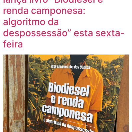
renda camponesa:
algoritmo da
despossessão” esta sexta-
feira