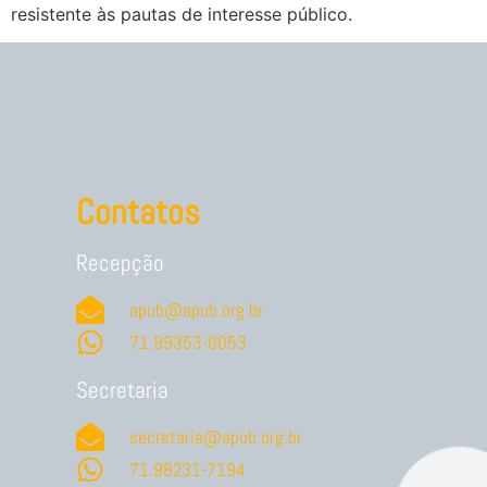
resistente às pautas de interesse público.
Contatos
Recepção
apub@apub.org.br
71.99353-0053
Secretaria
secretaria@apub.org.br
71.98231-7194