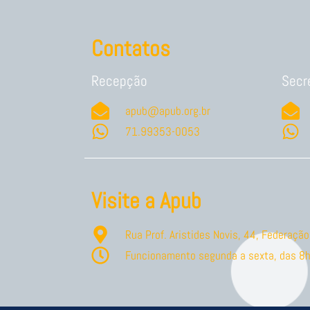
Contatos
Recepção
Secr
apub@apub.org.br
71.99353-0053
Visite a Apub
Rua Prof. Aristides Novis, 44, Federaç
Funcionamento segunda a sexta, das 8h