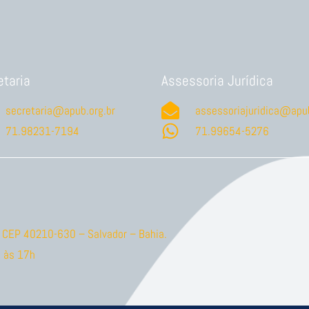
etaria
Assessoria Jurídica
secretaria@apub.org.br
assessoriajuridica@apub
71.98231-7194
71.99654-5276
ão CEP 40210-630 – Salvador – Bahia.
 às 17h