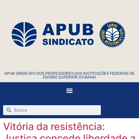
APUB SINDICATO DOS PROFESSORES DAS INSTITUIÇÕES FEDERAIS DE
ENSINO SUPERIOR DA BAHIA
Vitória da resistência:
Justiça concede liberdade a