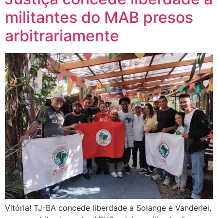
militantes do MAB presos
arbitrariamente
Vitória! TJ-BA concede liberdade a Solange e Vanderlei,