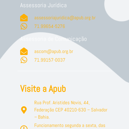
Assessoria Jurídica
assessoriajuridica@apub.org.br
71.99654-5276
Assessoria de Comunicação
ascom@apub.org.br
71.99157-0037
Visite a Apub
Rua Prof. Aristides Novis, 44,
Federação CEP 40210-630 – Salvador
– Bahia.
Funcionamento segunda a sexta, das