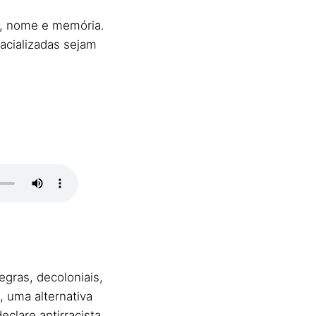
po, nome e memória.
racializadas sejam
gras, decoloniais,
, uma alternativa
lare antirracista,