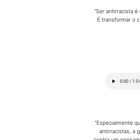
“Ser antirracista 
É transformar o c
“Especialmente qu
antirracistas, a
contra um pensame