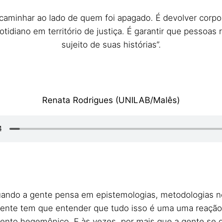
é caminhar ao lado de quem foi apagado. É devolver cor
otidiano em território de justiça. É garantir que pessoas 
sujeito de suas histórias”.
Renata Rodrigues (UNILAB/Malês)
ando a gente pensa em epistemologias, metodologias ne
 gente tem que entender que tudo isso é uma uma reação
nto hegemônico. E às vezes, por mais que a gente se dec