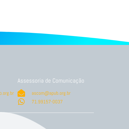
Assessoria de Comunicação
.org.br
ascom@apub.org.br
71.99157-0037