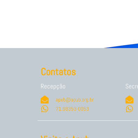
Contatos
Recepção
Secr
apub@apub.org.br
71.99353-0053