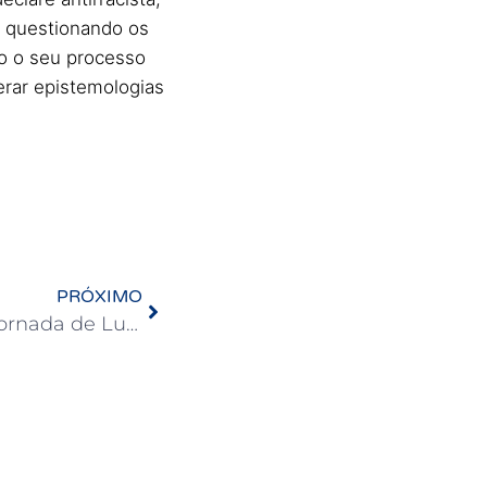
e questionando os
do o seu processo
erar epistemologias
PRÓXIMO
Três Esferas convocam Jornada de Lutas contra tentativa no Congresso de ‘requentar’ PEC 32