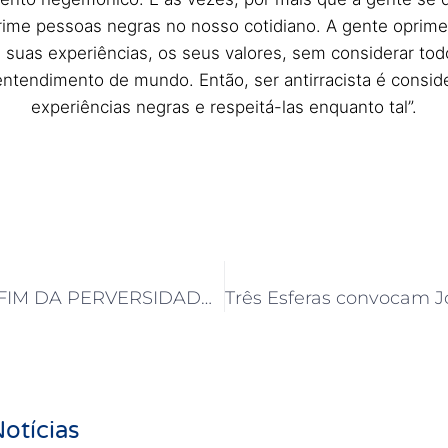
rime pessoas negras no nosso cotidiano. A gente oprim
 suas experiências, os seus valores, sem considerar to
entendimento de mundo. Então, ser antirracista é consid
experiências negras e respeitá-las enquanto tal”.
PEC 06 PELO FIM DA PERVERSIDADE CONTRA APOSENTADOS E PENSIONISTAS
otícias