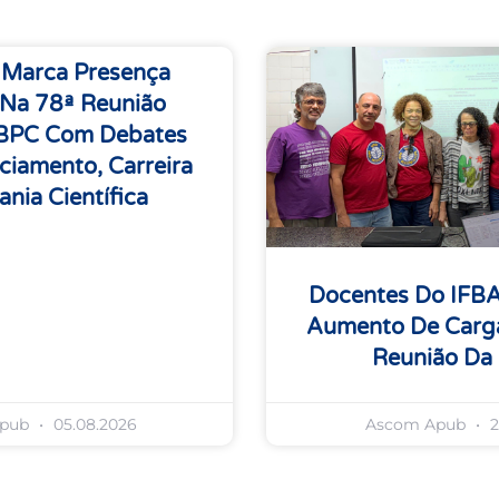
 Marca Presença
 Na 78ª Reunião
SBPC Com Debates
ciamento, Carreira
ania Científica
Docentes Do IFB
Aumento De Carga
Reunião Da
Apub
05.08.2026
Ascom Apub
2