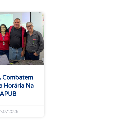
A Combatem
 Horária Na
 APUB
7.07.2026