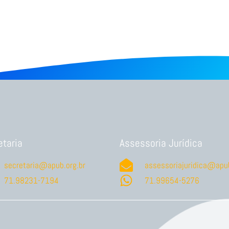
etaria
Assessoria Jurídica
secretaria@apub.org.br
assessoriajuridica@apub
71.98231-7194
71.99654-5276