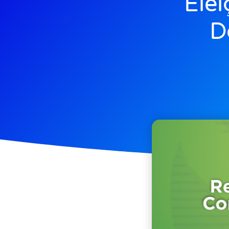
Ele
D