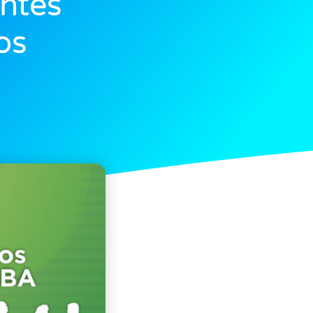
ntes
os