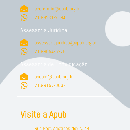
secretaria@apub.org.br
71.98231-7194
Assessoria Jurídica
assessoriajuridica@apub.org.br
71.99654-5276
Assessoria de Comunicação
ascom@apub.org.br
71.99157-0037
Visite a Apub
Rua Prof. Aristides Novis, 44,