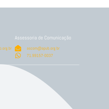
Assessoria de Comunicação
.org.br
ascom@apub.org.br
71.99157-0037