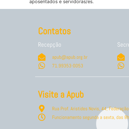
aposentados e servidoras/es.
Contatos
Recepção
Secr
apub@apub.org.br
71.99353-0053
Visite a Apub
Rua Prof. Aristides Novis, 44, Federaç
Funcionamento segunda a sexta, das 8h