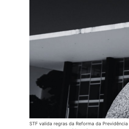
STF valida regras da Reforma da Previdênci