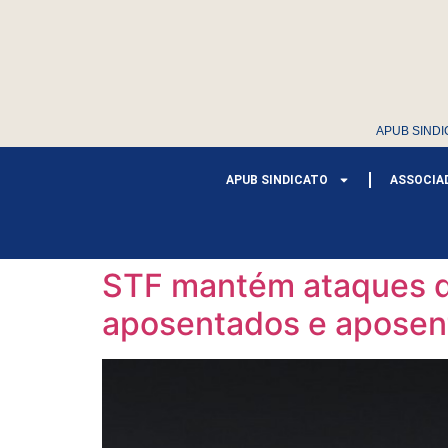
APUB SINDI
APUB SINDICATO
ASSOCIA
STF mantém ataques da
aposentados e aposen