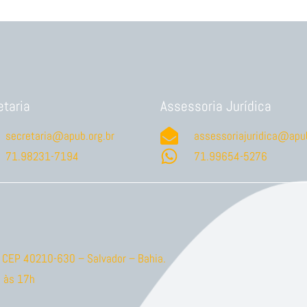
etaria
Assessoria Jurídica
secretaria@apub.org.br
assessoriajuridica@apub
71.98231-7194
71.99654-5276
ão CEP 40210-630 – Salvador – Bahia.
 às 17h