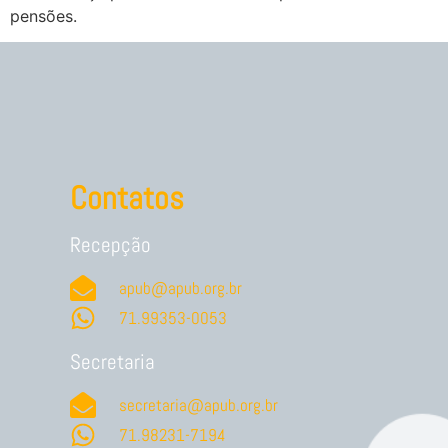
pensões.
Contatos
Recepção
apub@apub.org.br
71.99353-0053
Secretaria
secretaria@apub.org.br
71.98231-7194