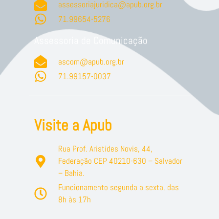
assessoriajuridica@apub.org.br
71.99654-5276
Assessoria de Comunicação
ascom@apub.org.br
71.99157-0037
Visite a Apub
Rua Prof. Aristides Novis, 44,
Federação CEP 40210-630 – Salvador
– Bahia.
Funcionamento segunda a sexta, das
8h às 17h