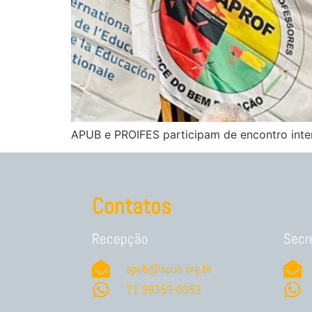
APUB e PROIFES participam de encontro inter
Contatos
Recepção
Secr
apub@apub.org.br
71.99353-0053