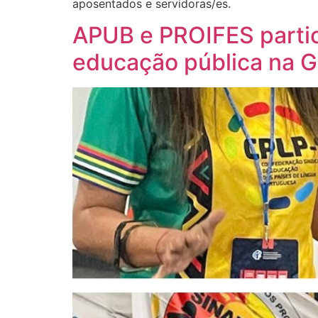
aposentados e servidoras/es.
APUB e PROIFES partic
educação pública na G