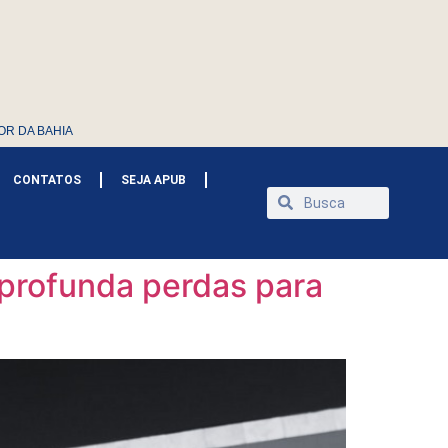
OR DA BAHIA
CONTATOS
SEJA APUB
profunda perdas para