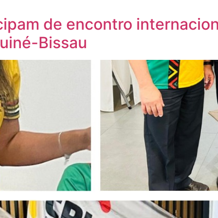
ipam de encontro internacion
uiné-Bissau