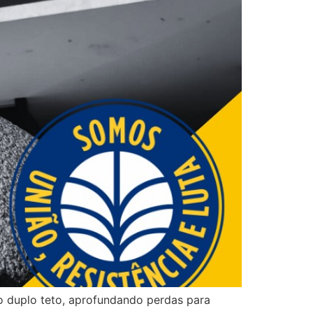
o duplo teto, aprofundando perdas para