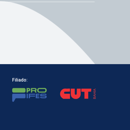
Filiado: