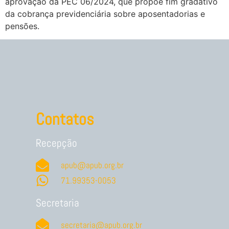
aprovação da PEC 06/2024, que propõe fim gradativo
da cobrança previdenciária sobre aposentadorias e
pensões.
Contatos
Recepção
apub@apub.org.br
71.99353-0053
Secretaria
secretaria@apub.org.br