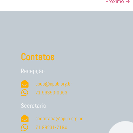
Próximo
→
Contatos
Recepção
apub@apub.org.br
71.99353-0053
Secretaria
secretaria@apub.org.br
71.98231-7194